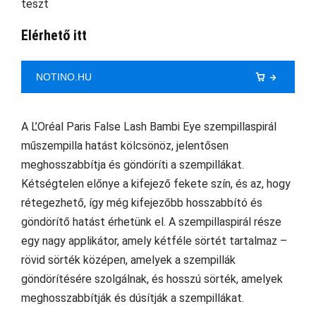
Elérhető itt
NOTINO.HU
A L’Oréal Paris False Lash Bambi Eye szempillaspirál
műszempilla hatást kölcsönöz, jelentősen
meghosszabbítja és göndöríti a szempillákat.
Kétségtelen előnye a kifejező fekete szín, és az, hogy
rétegezhető, így még kifejezőbb hosszabbító és
göndörítő hatást érhetünk el. A szempillaspirál része
egy nagy applikátor, amely kétféle sörtét tartalmaz –
rövid sörték középen, amelyek a szempillák
göndörítésére szolgálnak, és hosszú sörték, amelyek
meghosszabbítják és dúsítják a szempillákat.