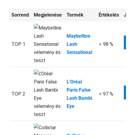
Sorrend
Megjelenése
Termék
Értékelés
Jelen
Maybelline
W
TOP 1
Lash
⭐ 98 %
Sensational
L'Oréal
Paris False
W
TOP 2
⭐ 97 %
Lash Bambi
Eye