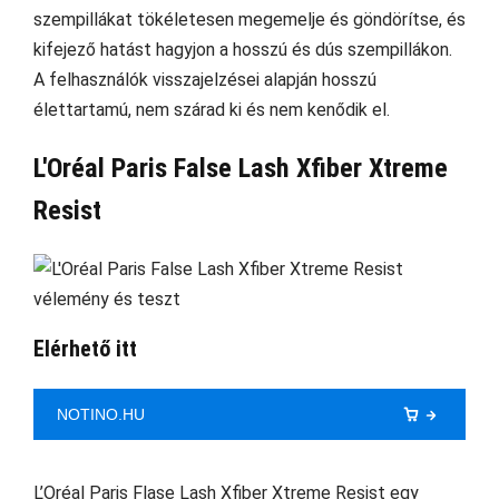
szempillákat tökéletesen megemelje és göndörítse, és
kifejező hatást hagyjon a hosszú és dús szempillákon.
A felhasználók visszajelzései alapján hosszú
élettartamú, nem szárad ki és nem kenődik el.
L'Oréal Paris False Lash Xfiber Xtreme
Resist
Elérhető itt
NOTINO.HU
L’Oréal Paris Flase Lash Xfiber Xtreme Resist egy