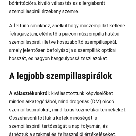
bőrirritációra, kiváló választás az allergiabarát
szempillaspirál érzékeny szemre.
A feltűnő sminkhez, anélkül hogy műszempillát kellene
felragasztani, elérhető a piacon műszempilla hatású
szempillaspirál, illetve hosszabbító szempillaspirál,
amely jelentősen befolyásolja a szempillák optikai
hosszát, és nagyon hangsúlyossá teszi azokat.
A legjobb szempillaspirálok
A választékunkról:
kiválasztottunk képviselőket
minden árkategóriából, mind drogériás (DM) olcsó
szempillaspirálokat, mind luxus kozmetikai termékeket.
Összehasonlítottuk a kefék minőségét, a
szempillaspirál tartósságát a nap folyamán, és
átnéztük a szakmai és felhasználói értékeléseket.