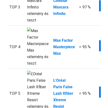
Collistar
W
TOP 3
Mascara
⭐ 97 %
Infinito
Max Factor
W
TOP 4
Masterpiece
⭐ 95 %
Max
L'Oréal
Paris False
W
TOP 5
Lash Xfiber
⭐ 95 %
Xtreme
Resist