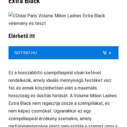
Extra Black
Elérhető itt
NOTINO.HU
Ez a hosszabbító szempillaspirál olyan kefével
rendelkezik, amely ideális mennyiségű festéket visz
fel, és ennek köszönhetően eléri a maximális
hosszúság és dúsítás hatását. A Volume Milion Lashes
Extra Black nem ragasztja össze a szempillákat, és
nem képez csomókat. Ugyanakkor ez egy
szempillaspirál érzékeny szemekre, amely
parfümmentessége miatt nem irritálja a szemet vagy a