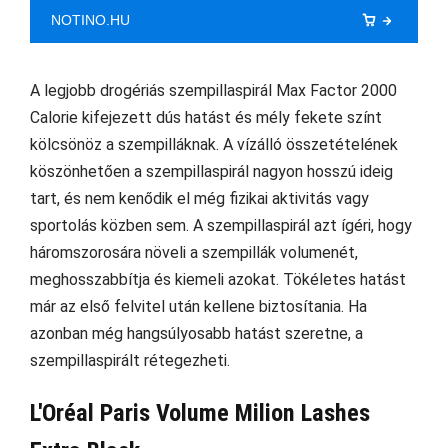
NOTINO.HU
A legjobb drogériás szempillaspirál Max Factor 2000
Calorie kifejezett dús hatást és mély fekete színt
kölcsönöz a szempilláknak. A vízálló összetételének
köszönhetően a szempillaspirál nagyon hosszú ideig
tart, és nem kenődik el még fizikai aktivitás vagy
sportolás közben sem. A szempillaspirál azt ígéri, hogy
háromszorosára növeli a szempillák volumenét,
meghosszabbítja és kiemeli azokat. Tökéletes hatást
már az első felvitel után kellene biztosítania. Ha
azonban még hangsúlyosabb hatást szeretne, a
szempillaspirált rétegezheti.
L'Oréal Paris Volume Milion Lashes