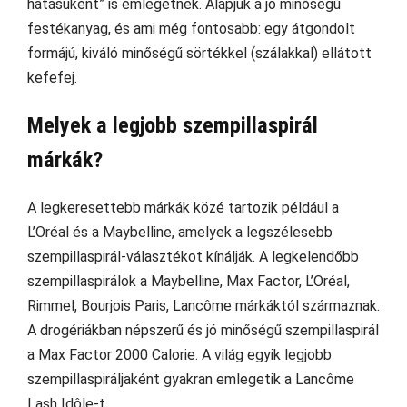
hatásúként” is emlegetnek. Alapjuk a jó minőségű
festékanyag, és ami még fontosabb: egy átgondolt
formájú, kiváló minőségű sörtékkel (szálakkal) ellátott
kefefej.
Melyek a legjobb szempillaspirál
márkák?
A legkeresettebb márkák közé tartozik például a
L’Oréal és a Maybelline, amelyek a legszélesebb
szempillaspirál-választékot kínálják. A legkelendőbb
szempillaspirálok a Maybelline, Max Factor, L’Oréal,
Rimmel, Bourjois Paris, Lancôme márkáktól származnak.
A drogériákban népszerű és jó minőségű szempillaspirál
a Max Factor 2000 Calorie. A világ egyik legjobb
szempillaspiráljaként gyakran emlegetik a Lancôme
Lash Idôle-t.