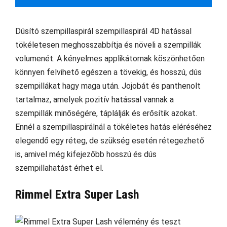
Dúsító szempillaspirál szempillaspirál 4D hatással
tökéletesen meghosszabbítja és növeli a szempillák
volumenét. A kényelmes applikátornak köszönhetően
könnyen felvihető egészen a tövekig, és hosszú, dús
szempillákat hagy maga után. Jojobát és panthenolt
tartalmaz, amelyek pozitív hatással vannak a
szempillák minőségére, táplálják és erősítik azokat.
Ennél a szempillaspirálnál a tökéletes hatás eléréséhez
elegendő egy réteg, de szükség esetén rétegezhető
is, amivel még kifejezőbb hosszú és dús
szempillahatást érhet el.
Rimmel Extra Super Lash