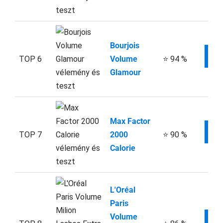
Bourjois
W
TOP 6
Volume
⭐ 94 %
Glamour
Max Factor
W
TOP 7
2000
⭐ 90 %
Calorie
L'Oréal
Paris
Volume
W