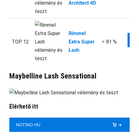
Architect 4D
Rimmel
W
TOP 12
Extra Super
⭐ 81 %
Lash
Maybelline Lash Sensational
Elérhető itt
NOTINO.HU