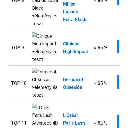
TOP 8
⭐ 86 %
Milion
Lashes
Extra Black
Clinique
W
TOP 9
⭐ 86 %
High Impact
Dermacol
W
TOP 10
⭐ 85 %
Obsesión
L'Oréal
W
TOP 11
Paris Lash
⭐ 82 %