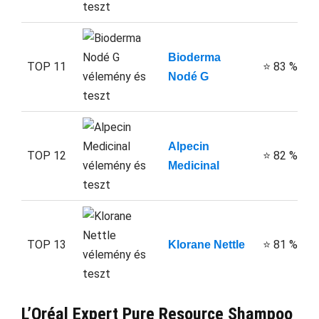
Bioderma
TOP 11
⭐ 83 %
Nodé G
Alpecin
TOP 12
⭐ 82 %
Medicinal
TOP 13
⭐ 81 %
Klorane Nettle
L’Oréal Expert Pure Resource Shampoo