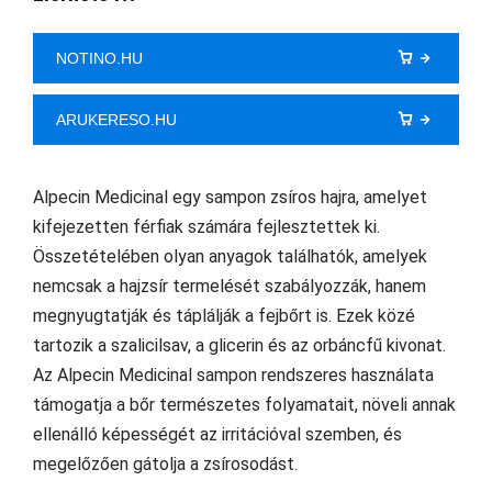
NOTINO.HU
ARUKERESO.HU
Alpecin Medicinal egy sampon zsíros hajra, amelyet
kifejezetten férfiak számára fejlesztettek ki.
Összetételében olyan anyagok találhatók, amelyek
nemcsak a hajzsír termelését szabályozzák, hanem
megnyugtatják és táplálják a fejbőrt is. Ezek közé
tartozik a szalicilsav, a glicerin és az orbáncfű kivonat.
Az Alpecin Medicinal sampon rendszeres használata
támogatja a bőr természetes folyamatait, növeli annak
ellenálló képességét az irritációval szemben, és
megelőzően gátolja a zsírosodást.