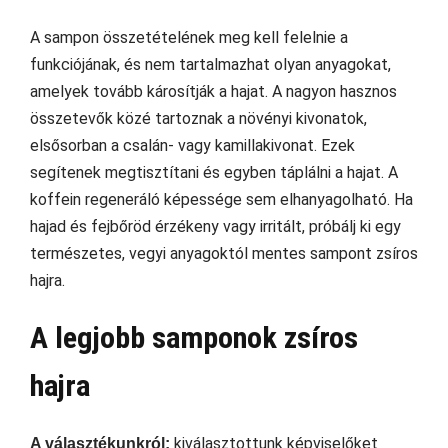
A sampon összetételének meg kell felelnie a
funkciójának, és nem tartalmazhat olyan anyagokat,
amelyek tovább károsítják a hajat. A nagyon hasznos
összetevők közé tartoznak a növényi kivonatok,
elsősorban a csalán- vagy kamillakivonat. Ezek
segítenek megtisztítani és egyben táplálni a hajat. A
koffein regeneráló képessége sem elhanyagolható. Ha
hajad és fejbőröd érzékeny vagy irritált, próbálj ki egy
természetes, vegyi anyagoktól mentes sampont zsíros
hajra.
A legjobb samponok zsíros
hajra
kiválasztottunk képviselőket
A választékunkról: