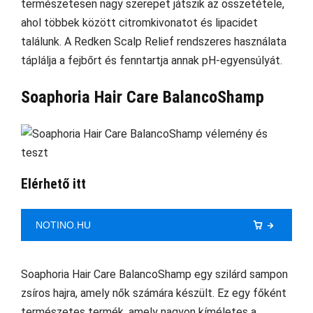
természetesen nagy szerepet játszik az összetétele,
ahol többek között citromkivonatot és lipacidet
találunk. A Redken Scalp Relief rendszeres használata
táplálja a fejbőrt és fenntartja annak pH-egyensúlyát.
Soaphoria Hair Care BalancoShamp
Elérhető itt
NOTINO.HU
Soaphoria Hair Care BalancoShamp egy szilárd sampon
zsíros hajra, amely nők számára készült. Ez egy főként
természetes termék, amely nagyon kíméletes a