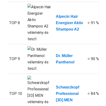
Alpecin Hair
TOP 8
⭐ 91 %
Energizer Aktiv
Shampoo A2
Dr. Müller
TOP 9
⭐ 90 %
Panthenol
Schwarzkopf
TOP 10
⭐ 84 %
Professional
[3D] MEN