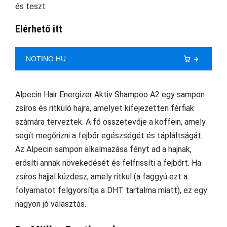
Elérhető itt
NOTINO.HU
Alpecin Hair Energizer Aktiv Shampoo A2 egy sampon
zsíros és ritkuló hajra, amelyet kifejezetten férfiak
számára terveztek. A fő összetevője a koffein, amely
segít megőrizni a fejbőr egészségét és tápláltságát.
Az Alpecin sampon alkalmazása fényt ad a hajnak,
erősíti annak növekedését és felfrissíti a fejbőrt. Ha
zsíros hajjal küzdesz, amely ritkul (a faggyú ezt a
folyamatot felgyorsítja a DHT tartalma miatt), ez egy
nagyon jó választás.