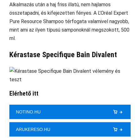
Alkalmazás után a haj friss illatú, nem hajlamos
összetapadni, és kifejezetten fényes. A L’Oréal Expert
Pure Resource Shampoo térfogata valamivel nagyobb,
mint ami az ilyen típusú samponoknál megszokott, 500
ml.
Kérastase Specifique Bain Divalent
Elérhető itt
NOTINO.HU
ARUKERESO.HU