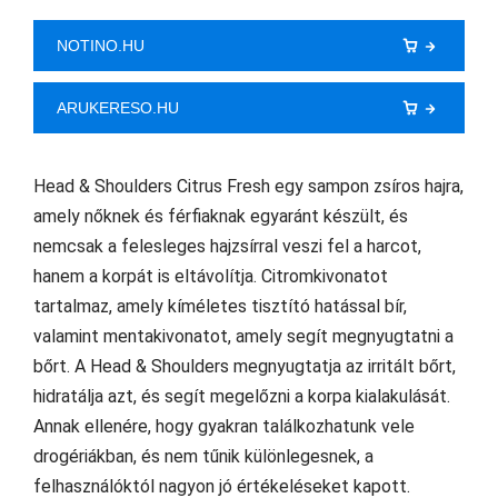
NOTINO.HU
ARUKERESO.HU
Head & Shoulders Citrus Fresh egy sampon zsíros hajra,
amely nőknek és férfiaknak egyaránt készült, és
nemcsak a felesleges hajzsírral veszi fel a harcot,
hanem a korpát is eltávolítja. Citromkivonatot
tartalmaz, amely kíméletes tisztító hatással bír,
valamint mentakivonatot, amely segít megnyugtatni a
bőrt. A Head & Shoulders megnyugtatja az irritált bőrt,
hidratálja azt, és segít megelőzni a korpa kialakulását.
Annak ellenére, hogy gyakran találkozhatunk vele
drogériákban, és nem tűnik különlegesnek, a
felhasználóktól nagyon jó értékeléseket kapott.