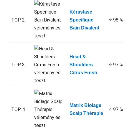
Kérastase
TOP 2
⭐ 98 %
Specifique
Bain Divalent
Head &
TOP 3
⭐ 97 %
Shoulders
Citrus Fresh
Matrix Biolage
TOP 4
⭐ 97 %
Scalp Thérapie