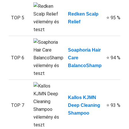
Redken Scalp
TOP 5
⭐ 95 %
Relief
Soaphoria Hair
TOP 6
⭐ 94 %
Care
BalancoShamp
Kallos KJMN
TOP 7
⭐ 93 %
Deep Cleaning
Shampoo