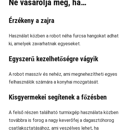
Ne vásárolja meg, ha…
Érzékeny a zajra
Használat közben a robot néha furcsa hangokat adhat
ki, amelyek zavarhatnak egyeseket.
Egyszerű kezelhetőségre vágyik
A robot masszív és nehéz, ami megnehezítheti egyes
felhasználók számára a konyhai mozgatását.
Kisgyermekei segítenek a főzésben
A felső részen található turmixgép használata közben
továbbra is forog a nagy keverőfej a dagasztóhorog
csatlakoztatásához, ami veszélyes lehet, ha