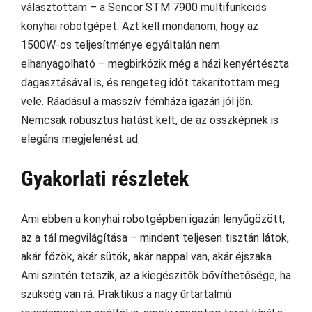
választottam – a Sencor STM 7900 multifunkciós
konyhai robotgépet. Azt kell mondanom, hogy az
1500W-os teljesítménye egyáltalán nem
elhanyagolható – megbirkózik még a házi kenyértészta
dagasztásával is, és rengeteg időt takarítottam meg
vele. Ráadásul a masszív fémháza igazán jól jön.
Nemcsak robusztus hatást kelt, de az összképnek is
elegáns megjelenést ad.
Gyakorlati részletek
Ami ebben a konyhai robotgépben igazán lenyűgözött,
az a tál megvilágítása – mindent teljesen tisztán látok,
akár főzök, akár sütök, akár nappal van, akár éjszaka.
Ami szintén tetszik, az a kiegészítők bővíthetősége, ha
szükség van rá. Praktikus a nagy űrtartalmú