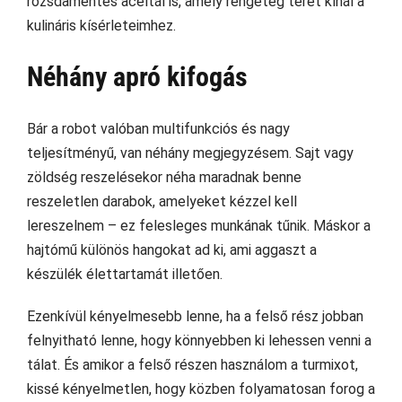
rozsdamentes acéltál is, amely rengeteg teret kínál a
kulináris kísérleteimhez.
Néhány apró kifogás
Bár a robot valóban multifunkciós és nagy
teljesítményű, van néhány megjegyzésem. Sajt vagy
zöldség reszelésekor néha maradnak benne
reszeletlen darabok, amelyeket kézzel kell
lereszelnem – ez felesleges munkának tűnik. Máskor a
hajtómű különös hangokat ad ki, ami aggaszt a
készülék élettartamát illetően.
Ezenkívül kényelmesebb lenne, ha a felső rész jobban
felnyitható lenne, hogy könnyebben ki lehessen venni a
tálat. És amikor a felső részen használom a turmixot,
kissé kényelmetlen, hogy közben folyamatosan forog a