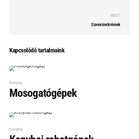
NEXT
Szemránckrémek
Kapcsolódó tartalmaink
Konyha
,
Mosogatógépek
Konyha
,