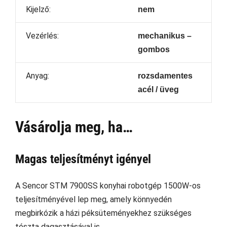
Kijelző:
nem
Vezérlés:
mechanikus –
gombos
Anyag:
rozsdamentes
acél / üveg
Vásárolja meg, ha…
Magas teljesítményt igényel
A Sencor STM 7900SS konyhai robotgép 1500W-os
teljesítményével lep meg, amely könnyedén
megbirkózik a házi péksüteményekhez szükséges
tészta dagasztásával is.