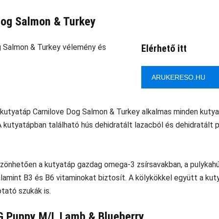
Dog Salmon & Turkey
Elérhető itt
ARUKERESO.HU
kutyatáp Carnilove Dog Salmon & Turkey alkalmas minden kutyafa
A kutyatápban található hús dehidratált lazacból és dehidratált 
szönhetően a kutyatáp gazdag omega-3 zsírsavakban, a pulykah
amint B3 és B6 vitaminokat biztosít. A kölykökkel együtt a kut
tató szukák is.
 Puppy M/L Lamb & Blueberry