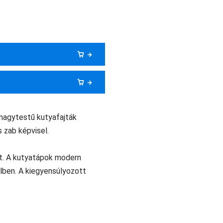
nagytestű kutyafajták
 zab képvisel.
tt. A kutyatápok modern
lben. A kiegyensúlyozott