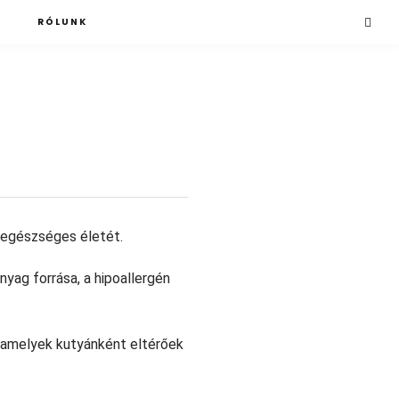
B
RÓLUNK
s egészséges életét.
yag forrása, a hipoallergén
, amelyek kutyánként eltérőek