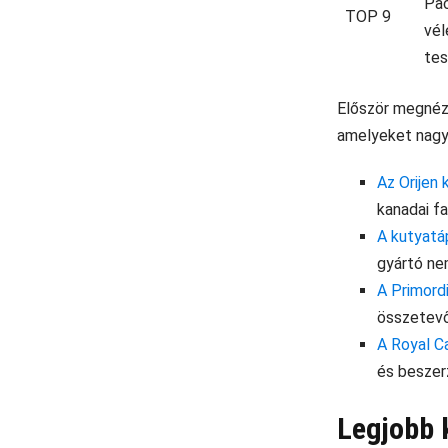
TOP 9
Először megnézz
amelyeket nagys
Az Orijen
kanadai f
A kutyatá
gyártó ne
A Primordi
összetevő
A Royal C
és beszerz
Legjobb 