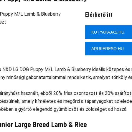
Elérhető itt
KUTYAKAJAS.HU
ARUKERESO.HU
p N&D LG DOG Puppy M/L Lamb & Blueberry ideális közepes és 
ny minőségi gabonatartalommal rendelkezik, amelyet tönköly és
árányhúst használt, ebből 20% friss csontozott és 20% száríto
készülnek, amely kíméletes és megőrzi a tápanyagokat az elede
ekében a gyártó elegendő gyümölcsöt és zöldséget ad hozzá.
Junior Large Breed Lamb & Rice