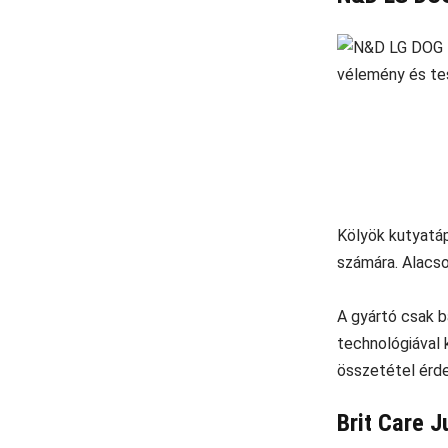
Kölyök kutyatá
számára. Alacso
A gyártó csak b
technológiával 
összetétel érd
Brit Care 