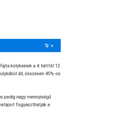
jta kölykeinek a 4. héttől 12
pulykából áll, összesen 45%-os
ús pedig nagy mennyiségű
yatápot fogyaszthatják a