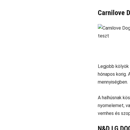
Carnilove 
Legjobb kölyök 
hónapos korig. 
mennyiségben.
A halhúsnak kö
nyomelemet, val
vemhes és szop
N&D LG DOG