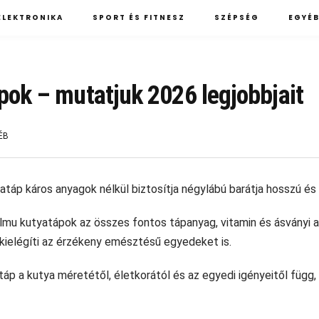
ELEKTRONIKA
SPORT ÉS FITNESZ
SZÉPSÉG
EGYÉ
pok – mutatjuk 2026 legjobbjait
ÉB
atáp káros anyagok nélkül biztosítja négylábú barátja hosszú é
mu kutyatápok az összes fontos tápanyag, vitamin és ásványi an
kielégíti az érzékeny emésztésű egyedeket is.
táp a kutya méretétől, életkorától és az egyedi igényeitől függ