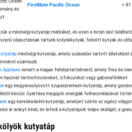
⭐ 81
FirstMate Pacific Ocean
ük a minőségi kutyatáp márkákat, és ezen a listán alul találhat
zerű választásnak tartunk kölyökkutyák, felnőtt kutyák és idő
 kutyatáp
minőségi kutyatáp, amely szabadon tartott állatokból és
armokról származik.
p Applaws
ismert a magas fehérjetartalmáról, amely friss és min
m használ tartósítószereket, ízfokozókat vagy gabonaféléket.
al
egy kiegyensúlyozott szuperprémium kutyatáp, amely gondosa
kből készül. Gyártása megújuló energiák felhasználásával történ
anin
egy kereskedelmi kutyatáp, amelyet szinte az egész világo
ési ár arányt kínál, és lefedi a kutyatápok teljes skáláját, a gra
kölyök kutyatáp