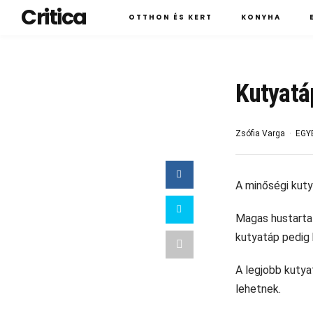
Critica
OTTHON ÉS KERT
KONYHA
Kutyatá
Zsófia Varga
EGY
A minőségi kuty
Magas hustartal
kutyatáp pedig 
A legjobb kutya
lehetnek.