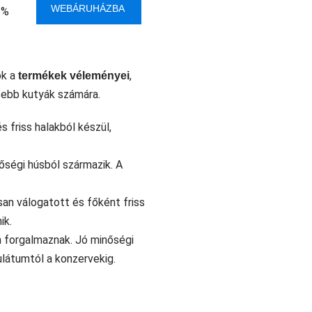
WEBÁRUHÁZBA
 %
ók a
,
termékek véleményei
sebb kutyák számára.
 friss halakból készül,
őségi húsból származik. A
n válogatott és főként friss
ik.
n forgalmaznak. Jó minőségi
nulátumtól a konzervekig.