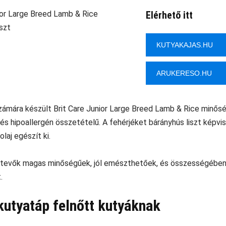
Elérhető itt
KUTYAKAJAS.HU
ARUKERESO.HU
ámára készült Brit Care Junior Large Breed Lamb & Rice minősé
s hipoallergén összetételű. A fehérjéket bárányhús liszt képvisel
laj egészít ki.
tevők magas minőségűek, jól emészthetőek, és összességében
.
kutyatáp felnőtt kutyáknak