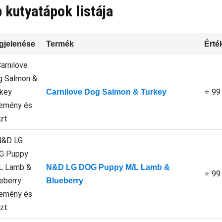
 kutyatápok listája
gjelenése
Termék
Érté
⭐ 99
Carnilove Dog Salmon & Turkey
N&D LG DOG Puppy M/L Lamb &
⭐ 99
Blueberry